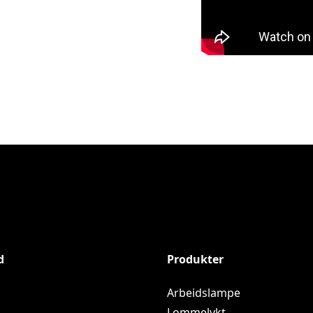
d
Produkter
Arbeidslampe
s
Lommelykt