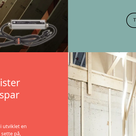
T
ister
spar
utviklet en
 sette på,