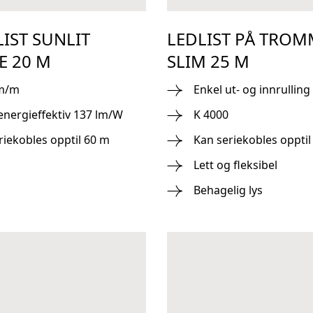
LIST SUNLIT
LEDLIST PÅ TROM
E 20 M
SLIM 25 M
lm/m
Enkel ut- og innrulling
energieffektiv 137 lm/W
K 4000
riekobles opptil 60 m
Kan seriekobles opptil
Lett og fleksibel
Behagelig lys