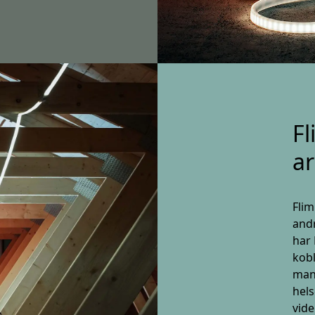
Fl
a
Flim
andr
har 
kobl
man 
hels
vide