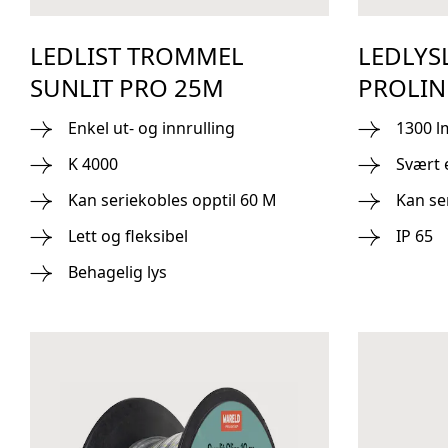
LEDLIST TROMMEL
LEDLYS
SUNLIT PRO 25M
PROLIN
Enkel ut- og innrulling
1300 
K 4000
Svært 
Kan seriekobles opptil 60 M
Kan se
Lett og fleksibel
IP 65
Behagelig lys