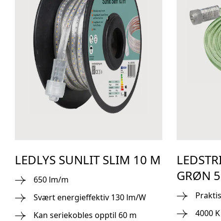
LEDLYS SUNLIT SLIM 10 M
LEDSTR
GRØN 5
650 lm/m
Praktis
Svært energieffektiv 130 lm/W
4000 K
Kan seriekobles opptil 60 m