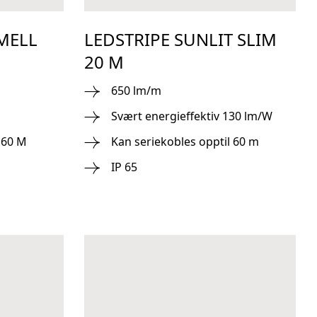
MELL
LEDSTRIPE SUNLIT SLIM
20 M
650 lm/m
Svært energieffektiv 130 lm/W
 60 M
Kan seriekobles opptil 60 m
IP 65