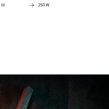
til
250 W