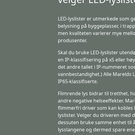
LED-lyslister er utmerkede som g
belysning på byggeplasser, i tra
men kvaliteten varierer mye mell
produsenter.
Skal du bruke LED-lyslister utend
en IP-klassifisering på x5 eller høy
det andre tallet i IP-nummeret so
vannbestandighet.) Alle Marelds LE
IP65-klassifiserte.
Flimrende lys bidrar til tretthet, 
andre negative helseeffekter. Mar
flimmerfri driver som kan kobles t
lyslister. Velger du driveren med
dessuten bruke samme enhet til
lysslangene og dermed spare ene