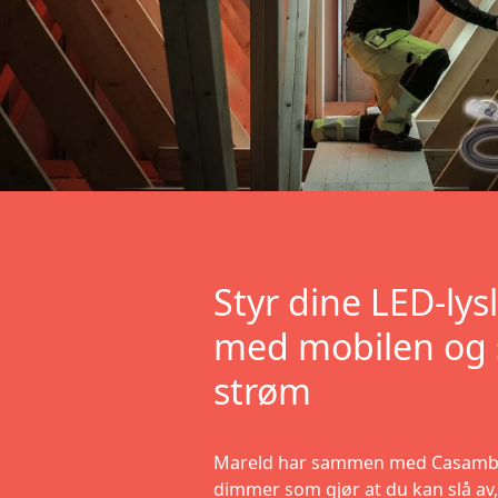
Styr dine LED-lysl
med mobilen og 
strøm
Mareld har sammen med Casambi 
dimmer som gjør at du kan slå av,