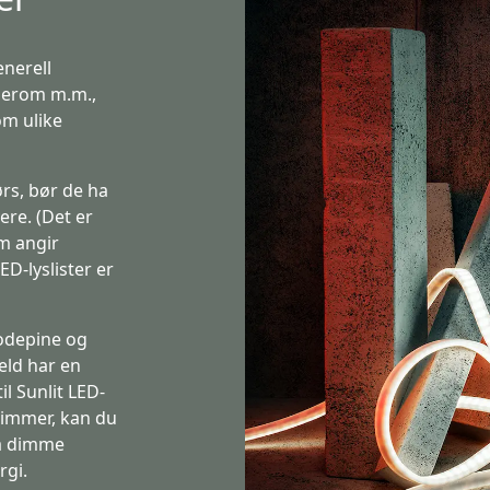
enerell
pperom m.m.,
om ulike
ørs, bør de ha
ere. (Det er
m angir
D-lyslister er
hodepine og
eld har en
il Sunlit LED-
 dimmer, kan du
 å dimme
rgi.