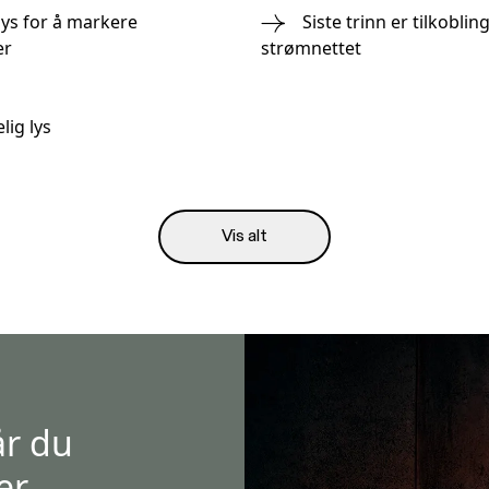
lys for å markere
Siste trinn er tilkobling 
er
strømnettet
lig lys
Vis alt
år du
er