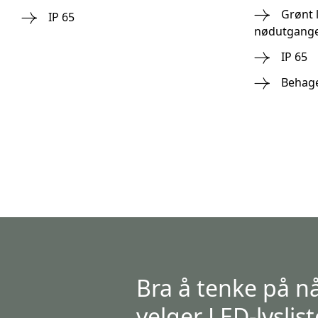
Grønt 
IP 65
nødutgang
IP 65
Behage
Bra å tenke på n
velger LED-lyslist