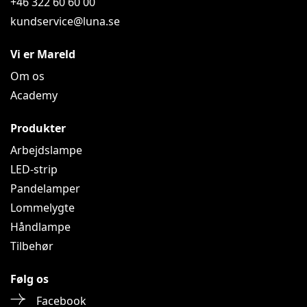
+46 322 60 60 00
kundservice@luna.se
Vi er Mareld
Om os
Academy
Produkter
Arbejdslampe
LED-strip
Pandelamper
Lommelygte
Håndlampe
Tilbehør
Følg os
Facebook